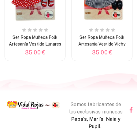
Set Ropa Muñeca Folk
Set Ropa Muñeca Folk
Artesanía Vestido Lunares
Artesanía Vestido Vichy
Moda Pin Up Para
Para Muñecas
35,00
€
35,00
€
Muñecas
Somos fabricantes de
las exclusivas muñecas
Pepa’s, Mari’s, Naia y
Pupil.