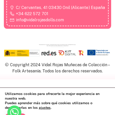
C/ Cervantes, 41 03430 Onil (Alicante) España
+34 622 572 701
info@vidalrojasdolls.com
Copyright 2024 Vidal Rojas Muñecas de Colección –
Folk Artesanía. Todos los derechos reservados.
Utilizamos cookies para ofrecerte la mejor experiencia en
Política de Privacidad
nuestra web.
Política de Cookies
Puedes aprender más sobre qué cookies utilizamos o
Aviso Legal
desactivarlas en los
ajustes
.
Accesibilidad