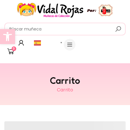
Abrir barra de herramientas
Español
▼
0
Carrito
Carrito