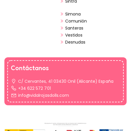
Sintra
Simona
Comunión
Santeras
Vestidos
Desnudas
Contáctanos
C/ Cervantes, 41 03430 Onil (Alicante) España
+34 622 572 701
info@vidalrojasdolls.com